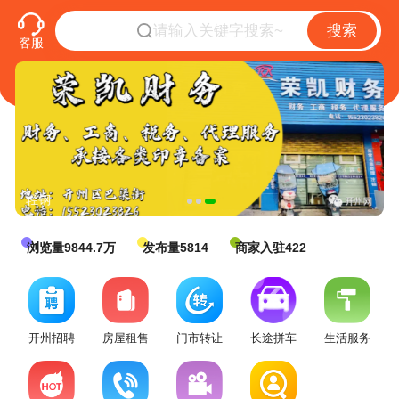
搜索
客服
轻钢
浏览量9844.7万
发布量5814
商家入驻422
开州招聘
房屋租售
门市转让
长途拼车
生活服务