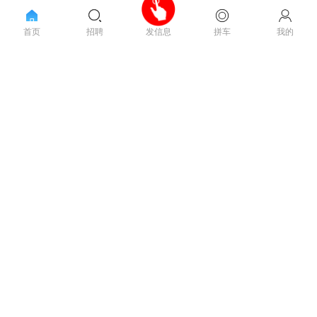
开州三校旁一教育培训门市
首页
招聘
拼车
我的
发信息
带生源转让！
会员1年
门市转让
2.2万浏览
门市转让
10小时前
开州大道一大型酒店招租
（房东直租）
会员1年
商铺出租
6.7万浏览
门市转让
10小时前
开州钱江花苑临街二楼商铺
整体转让！
会员1年
门市转让
2.7万浏览
门市转让
11小时前