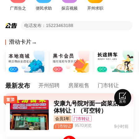
广而告之
便民求助
探店视频
开州求职
办黑卡会员 全站信息免费发布！
电话发布：15223463188
本平台特色：公众号+朋友圈+微信群+小程序+PC多端同步展示
滑动卡片→
最新发布
开州招聘
房屋租售
门市转让
发布
安康九号院对面一卤菜店整
体转让！（可空转）
会员1年
门市转让
9570浏览
门市转让
9小时前