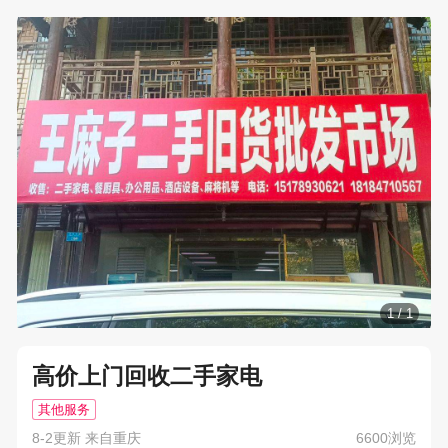
1
/
1
高价上门回收二手家电
其他服务
8-2更新 来自重庆
6600浏览