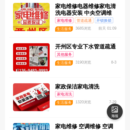
家电维修电器维修家电清
洗电器安装 中央空调维
修空调清洗空调安装空调
家电维修
管道疏通
开锁换锁
加氟 热水器维修洗衣机
3685浏览
前天 01:09
生活服务
维修电视维修 油烟机维
修冰箱维修净水器维修
净水器换滤芯燃气灶维修
开州区专业下水管道疏通
等，，
其他服务
3190浏览
8-3
生活服务
家政保洁家电清洗
家电清洗
1320浏览
7-29
生活服务
家电维修 空调维修 空调